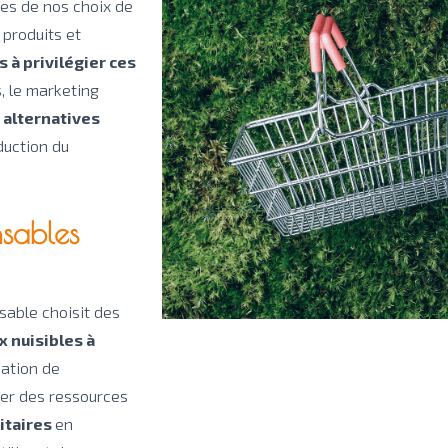
les de nos choix de
 produits et
 à privilégier ces
, le marketing
 alternatives
éduction du
nsables
sable choisit des
x nuisibles à
isation de
gier des ressources
citaires
en