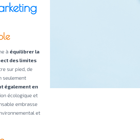
arketing
ble
he à
équilibrer la
ect des limites
re sur pied, de
on seulement
t également en
tion écologique et
ponsable embrasse
environnemental et
le