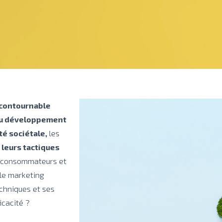
contournable
du développement
té sociétale,
les
leurs tactiques
des consommateurs et
 le marketing
chniques et ses
icacité ?